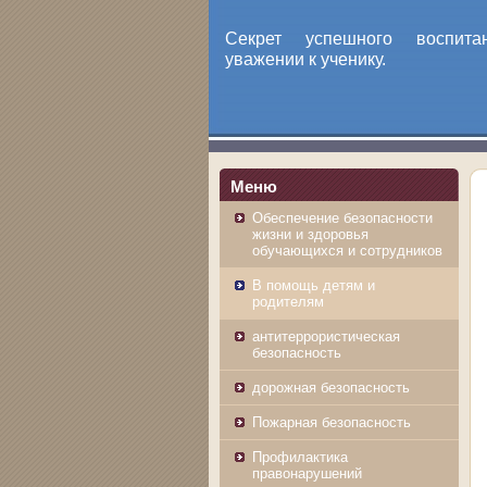
Секрет успешного воспит
уважении к ученику.
Mеню
Обеспечение безопасности
жизни и здоровья
обучающихся и сотрудников
В помощь детям и
родителям
антитеррористическая
безопасность
дорожная безопасность
Пожарная безопасность
Профилактика
правонарушений