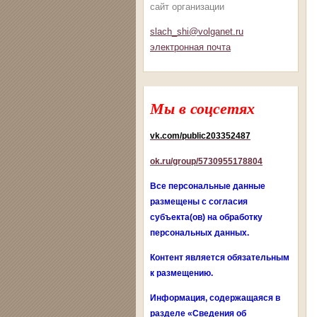
сайт организации
slach_shi@volganet.ru
электронная почта
Мы в соцсетях
vk.com/public203352487
ok.ru/group/5730955178804
Все персональные данные
размещены с согласия
субъекта(ов) на обработку
персональных данных.
Контент является обязательным
к размещению.
Информация, содержащаяся в
разделе «Сведения об