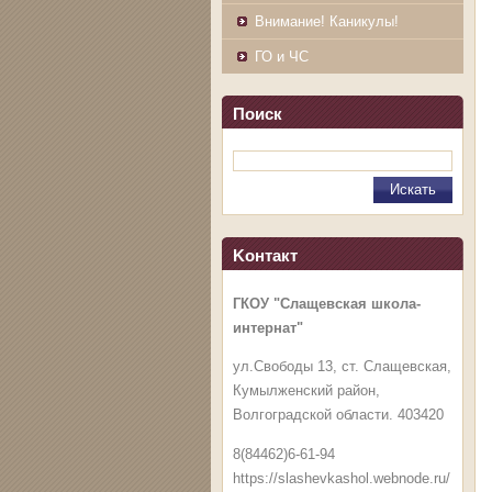
Внимание! Каникулы!
ГО и ЧС
Поиск
Koнтакт
ГКОУ "Слащевская школа-
интернат"
ул.Свободы 13, ст. Слащевская,
Кумылженский район,
Волгоградской области. 403420
8(84462)6-61-94
https://slashevkashol.webnode.ru/