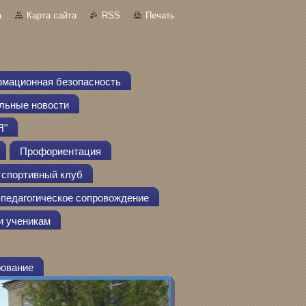
а
Карта сайта
RSS
Печать
мационная безопасность
льные новости
Я"
Профориентация
спортивный клуб
педагогическое сопровождение
и ученикам
рование