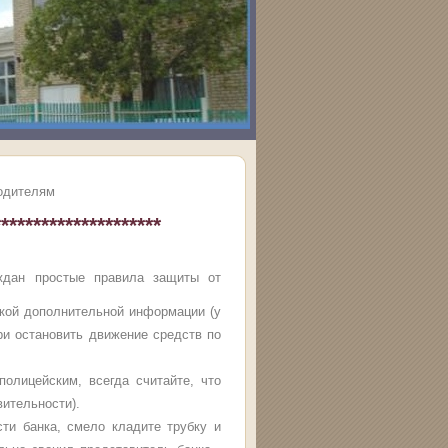
одителям
*********************
ждан простые правила защиты от
акой дополнительной информации (у
при остановить движение средств по
олицейским, всегда считайте, что
вительности).
сти банка, смело кладите трубку и