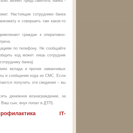
льно звонил представитель банка -
комат. Настоящие сотрудники банка
анкомату и совершить там какое-то
привлекают граждан к оперативно-
треча.
ндациям по телефону. Не сообщайте
ообщить код может лишь сотрудник
сотруднику банка).
виях вклада и прочих заманчивых
рты и сообщение кода из СМС. Если
таются получить эти сведения – вы
сить денежное вознаграждение, за
 Ваш сын, внук попал в ДТП).
филактика IT-