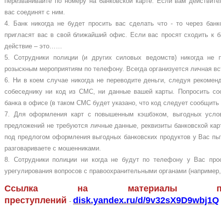
перезванивайте по номеру на банковской карте. Если вам действите
вас соединят с ним.
4. Банк никогда не будет просить вас сделать что - то через бан
пригласят вас в свой ближайший офис. Если вас просят сходить к б
действие – это……
5. Сотрудники полиции (и других силовых ведомств) никогда не 
розыскным мероприятиям по телефону. Всегда организуется личная вс
6. Ни в коем случае никогда не переводите деньги, следуя рекоме
собеседнику ни код из СМС, ни данные вашей карты. Попросить с
банка в офисе (в таком СМС будет указано, что код следует сообщить 
7. Для оформления карт с повышенным кэшбэком, выгодных усло
предложений не требуются личные данные, реквизиты банковской ка
под предлогом оформления выгодных банковских продуктов у Вас пы
разговариваете с мошенниками.
8. Сотрудники полиции ни когда не будут по телефону у Вас про
урегулирования вопросов с правоохранительными органами (например,
Ссылка на материалы про
преступлений
disk.yandex.ru/d/9v32sX9D9wbj1Q
-