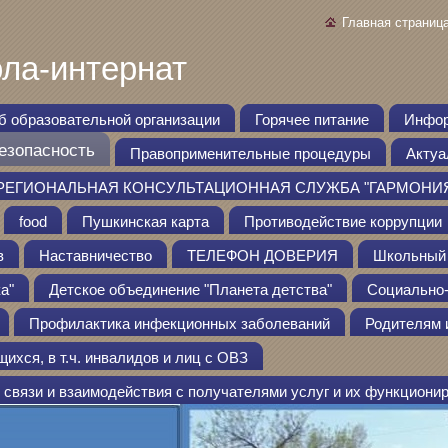
Главная страниц
ла-интернат
б образовательной организации
Горячее питание
Инфор
езопасность
Правоприменительные процедуры
Актуа
РЕГИОНАЛЬНАЯ КОНСУЛЬТАЦИОННАЯ СЛУЖБА "ГАРМОНИ
food
Пушкинская карта
Противодействие коррупции
в
Наставничество
ТЕЛЕФОН ДОВЕРИЯ
Школьный 
а"
Детское объединение "Планета детства"
Социально-
Профилактика инфекционных заболеваний
Родителям 
хся, в т.ч. инвалидов и лиц с ОВЗ
связи и взаимодействия с получателями услуг и их функциони