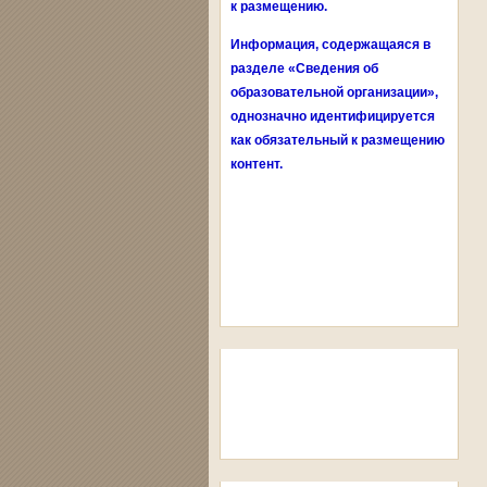
к размещению.
Информация, содержащаяся в
разделе «Сведения об
образовательной организации»,
однозначно идентифицируется
как обязательный к размещению
контент.