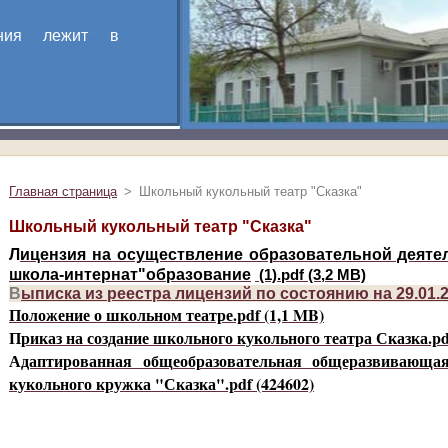
ания лежит в
Главная страница
>
Школьный кукольный театр "Сказка"
Школьный кукольный театр "Сказка"
Л
ицензия на осуществление образовательной деяте
школа-интернат"образование
(1).pdf (3,2 MB)
В
ыписка из реестра лицензий по состоянию на 29.01.
Положение о школьном театре.pdf (1,1 MB)
П
риказ на создание школьного кукольного театра Сказка.pd
А
даптированная общеобразовательная общеразвивающа
кукольного кружка "Сказка".pdf (424602)