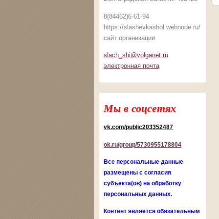
8(84462)6-61-94
https://slashevkashol.webnode.ru/
сайт организации
slach_shi@volganet.ru
электронная почта
Мы в соцсетях
vk.com/public203352487
ok.ru/group/5730955178804
Все персональные данные
размещены с согласия
субъекта(ов) на обработку
персональных данных.
Контент является обязательным