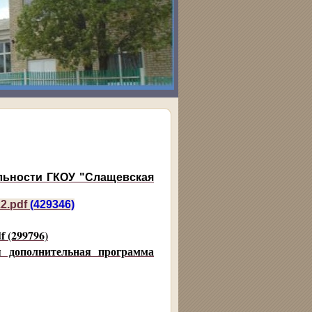
льности ГКОУ "Слащевская
22.pdf
(429346)
f (299796)
я дополнительная программа