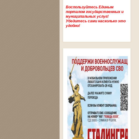
Воспользуйтесь Единым
порталом государственных и
муниципальных услуг!
Убедитесь сами насколько это
удобно!