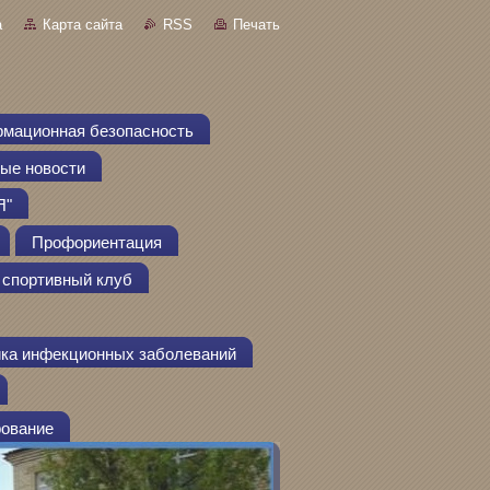
а
Карта сайта
RSS
Печать
мационная безопасность
ые новости
Я"
Профориентация
спортивный клуб
ка инфекционных заболеваний
рование