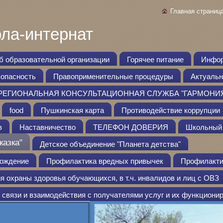
Главная страниц
ла-интернат
б образовательной организации
Горячее питание
Инфор
зопасность
Правоприменительные процедуры
Актуальн
РЕГИОНАЛЬНАЯ КОНСУЛЬТАЦИОННАЯ СЛУЖБА "ГАРМОНИ
food
Пушкинская карта
Противодействие коррупции
в
Наставничество
ТЕЛЕФОН ДОВЕРИЯ
Школьный 
казка"
Детское объединение "Планета детства"
вождение
Профилактика вредных привычек
Профилакти
я охраны здоровья обучающихся, в т.ч. инвалидов и лиц с ОВЗ
связи и взаимодействия с получателями услуг и их функциони